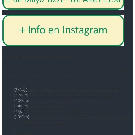
Oportunidades Laborales
Si ud. no recibió las oportunidades laborales en su correo, elija la de
su interés para recibir más información.
[3/Aug]
Coordinador de Obras Menores y Mantenimiento
[17/Jun]
Maestro mayor de obra o tecnico constructor
[10/Feb]
Maestro mayor de obras matriculado
[14/Jan]
Maestro M. de Obras
[1/Jul]
Técnico electromecánico. Montador industrial
[13/Feb]
TERCIARIO NIVEL SUPERIOR TÉCNICO SUPERIOR HIGIENE
Y SEGURIDAD EN EL TRABAJO
CPT Rosario