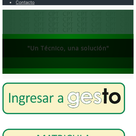
Contacto
"Un Técnico, una solución"