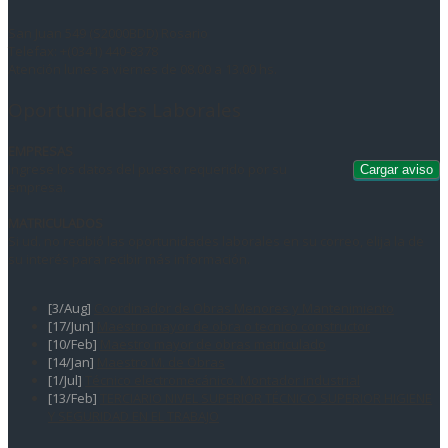
San Juan 549 (S2000BDD) Rosario
Telefax: +(0341) 440-8378
Atención lunes a viernes de 08.00 a 13.00 hs.
Oportunidades Laborales
EMPRESAS
Ingrese los datos del puesto requerido por su
empresa.
MATRICULADOS
Si ud. no recibió las oportunidades laborales en su correo, elija la de
su interés para recibir más información.
[3/Aug]
Coordinador de Obras Menores y Mantenimiento
[17/Jun]
Maestro mayor de obra o tecnico constructor
[10/Feb]
Maestro mayor de obras matriculado
[14/Jan]
Maestro M. de Obras
[1/Jul]
Técnico electromecánico. Montador industrial
[13/Feb]
TERCIARIO NIVEL SUPERIOR TÉCNICO SUPERIOR HIGIENE
Y SEGURIDAD EN EL TRABAJO