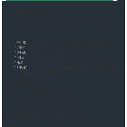
Oportunidades Laborales
Si ud. no recibió las oportunidades laborales en su correo, elija la de
su interés para recibir más información.
[3/Aug]
Coordinador de Obras Menores y Mantenimiento
[17/Jun]
Maestro mayor de obra o tecnico constructor
[10/Feb]
Maestro mayor de obras matriculado
[14/Jan]
Maestro M. de Obras
[1/Jul]
Técnico electromecánico. Montador industrial
[13/Feb]
TERCIARIO NIVEL SUPERIOR TÉCNICO SUPERIOR HIGIENE
Y SEGURIDAD EN EL TRABAJO
CPT Rosario
San Juan 549 (S2000BDD) Rosario
Telefax: +(0341) 440-8378
Atención lunes a viernes de 08.00 a 13.00 hs.
Oportunidades Laborales