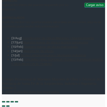
EMPRESAS
Ingrese los datos del puesto requerido por su
empresa.
MATRICULADOS
Si ud. no recibió las oportunidades laborales en su correo, elija la de
su interés para recibir más información.
[3/Aug]
Coordinador de Obras Menores y Mantenimiento
[17/Jun]
Maestro mayor de obra o tecnico constructor
[10/Feb]
Maestro mayor de obras matriculado
[14/Jan]
Maestro M. de Obras
[1/Jul]
Técnico electromecánico. Montador industrial
[13/Feb]
TERCIARIO NIVEL SUPERIOR TÉCNICO SUPERIOR HIGIENE
Y SEGURIDAD EN EL TRABAJO
Colegio Profesional de Maestros Mayores de Obra y Técnicos de la
Provincia de Santa Fe de la Arquitectura, Industria e Ingeniería.
Distrito 2.
©2016 Todos los derechos reservados