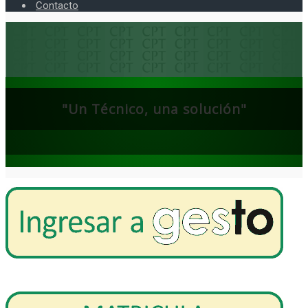
Contacto
"Un Técnico, una solución"