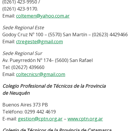
(0261) 423-9950 /
(0261) 423-9170.
Email:
coltemen@yahoo.com.ar
Sede Regional Este
Godoy Cruz Nº 100 – (5570) San Martín – (02623) 4429466
Email:
ctregeste@gmail.com
Sede Regional Sur
Av. Pueyrredón Nº 174– (5600) San Rafael
Tel: (02627) 439660
Email:
coltecnicsr@gmail.com
Colegio Profesional de Técnicos de la Provincia
de Neuquén
Buenos Aires 373 PB
Teléfono: 0299 442 4619
E-mail:
gestion@cptn.org.ar
–
www.cptn.org.ar
Colegio de Técnicos de la Provincia de Catamarca