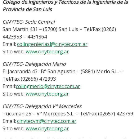
Colegio de Ingenieros y Técnicos de la Ingeniería de la
Provincia de San Luis
CINYTEC- Sede Central
San Martín 431 – (5700) San Luis – Tel/Fax (0266)
4423953 – 4431364
Email:
colingenieriasl@cinytec.com.ar
Sitio web:
www.cinytec.org.ar
CINYTEC- Delegación Merlo
El Jacarandá 43- B° San Agustin – (5881) Merlo S.L. –
Tel/Fax (02656) 472993
Email:
colingmerlo@cinytec.com.ar
Sitio web:
www.cinytec.org.ar
CINYTEC- Delegación V° Mercedes
Tucumán 25 – V° Mercedes S.L. – Tel/Fax (02657) 423759
Email:
cinytecvm@cinytec.com.ar
Sitio web:
www.cinytec.org.ar