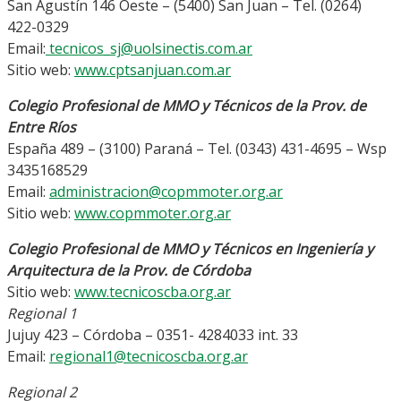
San Agustín 146 Oeste – (5400) San Juan – Tel. (0264)
422-0329
Email:
tecnicos_sj@uolsinectis.com.ar
Sitio web:
www.cptsanjuan.com.ar
Colegio Profesional de MMO y Técnicos de la Prov. de
Entre Ríos
España 489 – (3100) Paraná – Tel. (0343) 431-4695 – Wsp
3435168529
Email:
administracion@copmmoter.org.ar
Sitio web:
www.copmmoter.org.ar
Colegio Profesional de MMO y Técnicos en Ingeniería y
Arquitectura de la Prov. de Córdoba
Sitio web:
www.tecnicoscba.org.ar
Regional 1
Jujuy 423 – Córdoba – 0351- 4284033 int. 33
Email:
regional1@tecnicoscba.org.ar
Regional 2