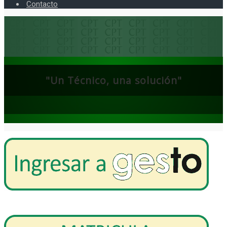
Contacto
"Un Técnico, una solución"