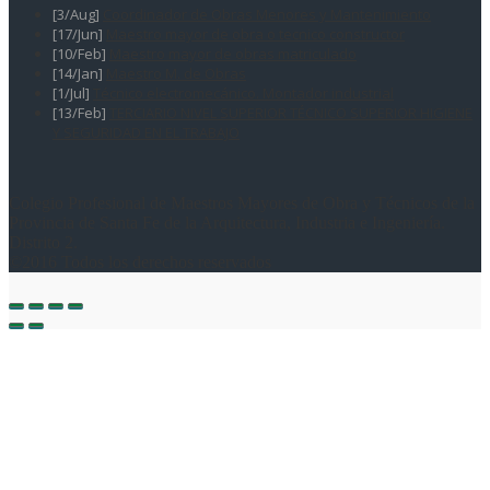
[3/Aug]
Coordinador de Obras Menores y Mantenimiento
[17/Jun]
Maestro mayor de obra o tecnico constructor
[10/Feb]
Maestro mayor de obras matriculado
[14/Jan]
Maestro M. de Obras
[1/Jul]
Técnico electromecánico. Montador industrial
[13/Feb]
TERCIARIO NIVEL SUPERIOR TÉCNICO SUPERIOR HIGIENE
Y SEGURIDAD EN EL TRABAJO
Colegio Profesional de Maestros Mayores de Obra y Técnicos de la
Provincia de Santa Fe de la Arquitectura, Industria e Ingeniería.
Distrito 2.
©2016 Todos los derechos reservados