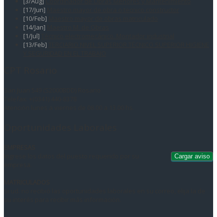
[3/Aug]
Coordinador de Obras Menores y Mantenimiento
[17/Jun]
Maestro mayor de obra o tecnico constructor
[10/Feb]
Maestro mayor de obras matriculado
[14/Jan]
Maestro M. de Obras
[1/Jul]
Técnico electromecánico. Montador industrial
[13/Feb]
TERCIARIO NIVEL SUPERIOR TÉCNICO SUPERIOR HIGIENE
Y SEGURIDAD EN EL TRABAJO
CPT Rosario
San Juan 549 (S2000BDD) Rosario
Telefax: +(0341) 440-8378
Atención lunes a viernes de 08.00 a 13.00 hs.
Oportunidades Laborales
EMPRESAS
Ingrese los datos del puesto requerido por su
empresa.
MATRICULADOS
Si ud. no recibió las oportunidades laborales en su correo, elija la de
su interés para recibir más información.