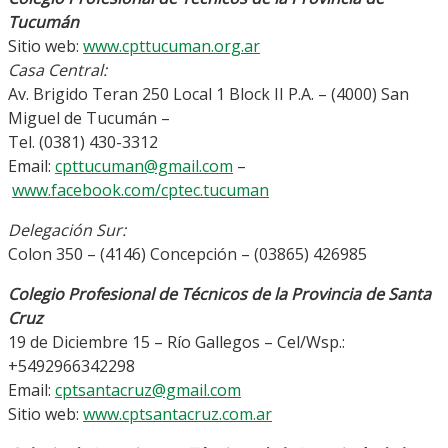
Tucumán
Sitio web:
www.cpttucuman.org.ar
Casa Central:
Av. Brigido Teran 250 Local 1 Block II P.A. – (4000) San
Miguel de Tucumán –
Tel. (0381) 430-3312
Email:
cpttucuman@gmail.com
–
www.facebook.com/cptec.tucuman
Delegación Sur:
Colon 350 – (4146) Concepción – (03865) 426985
Colegio Profesional de Técnicos de la Provincia de Santa
Cruz
19 de Diciembre 15 – Río Gallegos – Cel/Wsp.:
+5492966342298
Email:
cptsantacruz@gmail.com
Sitio web:
www.cptsantacruz.com.ar