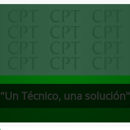
"Un Técnico, una solución"
e