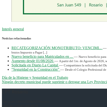
Interés general
Noticias relacionadas
RECATEGORIZACIÓN MONOTRIBUTO: VENCIMI...
brutos Impuesto a Pagar [...]
Nuevo beneficio para Matriculados en ...
—
Nuevo beneficio para M
Aumento desde 01/08/2026
—
A partir del 1ro. de Agosto de 2026, s
Solicitada en Diario La Capital
—
Compartimos la solicitada del Diar
“Seguridad en la Construcción”
—
Desde el Colegio Profesional de 
Día de la Higiene y Seguridad en el Trabajo
Ningún decreto municipal puede suprimir o derogar una Ley Provinci
CPT Rosario
San Juan 549 (S2000BDD) Rosario
Telefax: +(0341) 440-8378