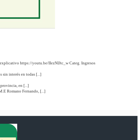
explicativo https://youtu.be/IIezNIJtc_w Categ. Ingresos
in interés en todas [...]
rovincia, en [...]
.M.E Romano Fernando, [...]