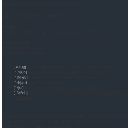
Atención lunes a viernes de 08.00 a 13.00 hs.
Oportunidades Laborales
EMPRESAS
Ingrese los datos del puesto requerido por su empresa.
MATRICULADOS
Si ud. no recibió las oportunidades laborales en su correo, elija la de su
recibir más información.
[3/Aug]
Coordinador de Obras Menores y Mantenimiento
[17/Jun]
Maestro mayor de obra o tecnico constructor
[10/Feb]
Maestro mayor de obras matriculado
[14/Jan]
Maestro M. de Obras
[1/Jul]
Técnico electromecánico. Montador industrial
[13/Feb]
TERCIARIO NIVEL SUPERIOR TÉCNICO SUPERIOR HIGIENE Y
EL TRABAJO
Colegio Profesional de Maestros Mayores de Obra y Técnicos de la P
Santa Fe de la Arquitectura, Industria e Ingeniería. Distrito 2.
©2026 Todos los derechos reservados