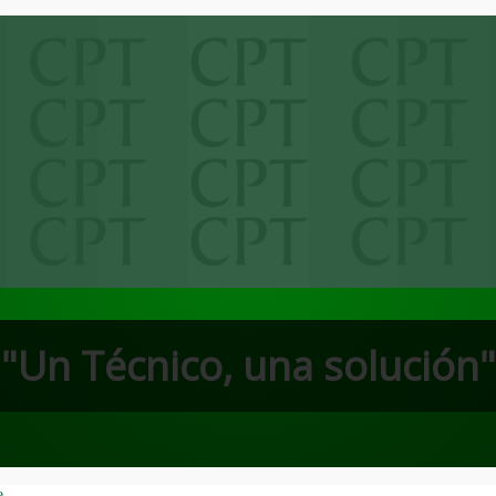
"Un Técnico, una solución"
e