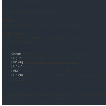
Atención lunes a viernes de 08.00 a 13.00 hs.
Oportunidades Laborales
EMPRESAS
Ingrese los datos del puesto requerido por su empresa.
MATRICULADOS
Si ud. no recibió las oportunidades laborales en su correo, elija la de su
recibir más información.
[3/Aug]
Coordinador de Obras Menores y Mantenimiento
[17/Jun]
Maestro mayor de obra o tecnico constructor
[10/Feb]
Maestro mayor de obras matriculado
[14/Jan]
Maestro M. de Obras
[1/Jul]
Técnico electromecánico. Montador industrial
[13/Feb]
TERCIARIO NIVEL SUPERIOR TÉCNICO SUPERIOR HIGIENE Y
EL TRABAJO
Colegio Profesional de Maestros Mayores de Obra y Técnicos de la P
Santa Fe de la Arquitectura, Industria e Ingeniería. Distrito 2.
©2017 Todos los derechos reservados