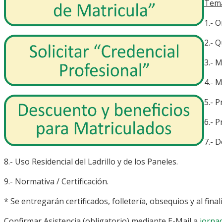
Tema
1.- 
2.- 
3.- 
4.- 
5.- 
6.- 
7.- 
8.- Uso Residencial del Ladrillo y de los Paneles.
9.- Normativa / Certificación.
* Se entregarán certificados, folletería, obsequios y al fin
Confirmar Asistencia (obligatorio) mediante E-Mail a
jorna