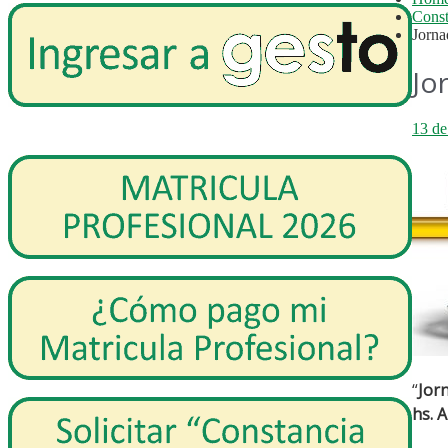
Const
Jorna
Jo
13 de
“
Jor
hs.
A