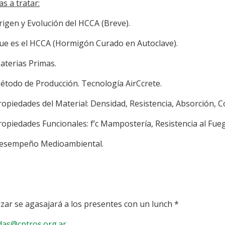
s a tratar:
Origen y Evolución del HCCA (Breve).
Que es el HCCA (Hormigón Curado en Autoclave).
Materias Primas.
Método de Producción. Tecnología AirCcrete.
Propiedades del Material: Densidad, Resistencia, Absorción, Co
Propiedades Funcionales: f’c Mampostería, Resistencia al Fueg
Desempeño Medioambiental.
alizar se agasajará a los presentes con un lunch *
das@cptros.org.ar