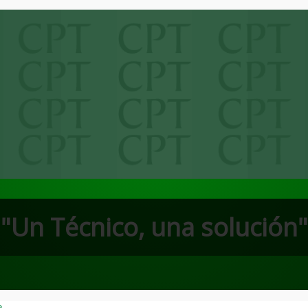
"Un Técnico, una solución"
e