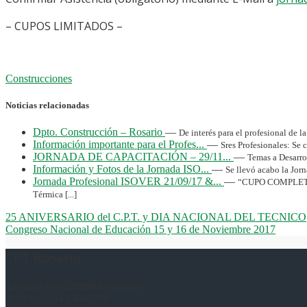
– CUPOS LIMITADOS –
Construcciones
Noticias relacionadas
Dpto. Construcción – Rosario
—
De interés para el profesional de l
Información importante para el Profes...
—
Sres Profesionales: Se 
JORNADA DE CAPACITACIÓN – 29/11...
—
Temas a Desarrol
Información y Fotos de la Jornada ISO...
—
Se llevó acabo la Jor
Jornada Profesional ISOVER 21/09/17 &...
—
“CUPO COMPLETO” J
Térmica [...]
25 ANIVERSARIO del C.P.T. y DIA NACIONAL DEL TECNICO
Congreso Nacional de Educación 15 y 16 de Noviembre 2017
CPT Rosario
San Juan 549 (S2000BDD) Rosario
Telefax: +(0341) 440-8378