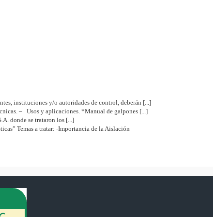
es, instituciones y/o autoridades de control, deberán [...]
écnicas. – Usos y aplicaciones. *Manual de galpones [...]
 donde se trataron los [...]
as” Temas a tratar: -Importancia de la Aislación