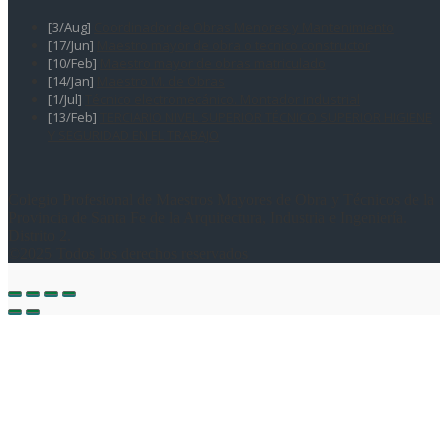
[3/Aug]
Coordinador de Obras Menores y Mantenimiento
[17/Jun]
Maestro mayor de obra o tecnico constructor
[10/Feb]
Maestro mayor de obras matriculado
[14/Jan]
Maestro M. de Obras
[1/Jul]
Técnico electromecánico. Montador industrial
[13/Feb]
TERCIARIO NIVEL SUPERIOR TÉCNICO SUPERIOR HIGIENE
Y SEGURIDAD EN EL TRABAJO
Colegio Profesional de Maestros Mayores de Obra y Técnicos de la
Provincia de Santa Fe de la Arquitectura, Industria e Ingeniería.
Distrito 2.
©2025 Todos los derechos reservados