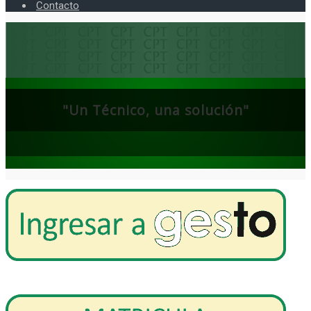
Contacto
"Un Técnico, una solución"