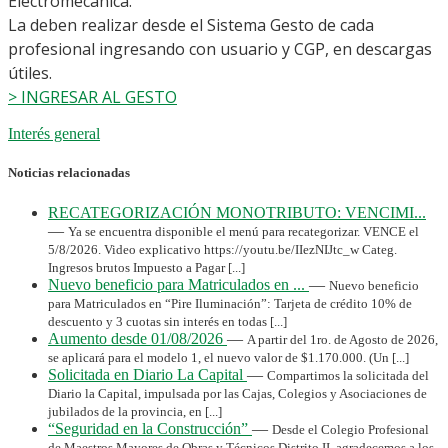
Electromecánica.
La deben realizar desde el Sistema Gesto de cada
profesional ingresando con usuario y CGP, en descargas
útiles.
> INGRESAR AL GESTO
Interés general
Noticias relacionadas
RECATEGORIZACIÓN MONOTRIBUTO: VENCIMI...
—
Ya se encuentra disponible el menú para recategorizar. VENCE el
5/8/2026. Video explicativo https://youtu.be/IIezNIJtc_w Categ.
Ingresos brutos Impuesto a Pagar [...]
Nuevo beneficio para Matriculados en ...
—
Nuevo beneficio
para Matriculados en “Pire Iluminación”: Tarjeta de crédito 10% de
descuento y 3 cuotas sin interés en todas [...]
Aumento desde 01/08/2026
—
A partir del 1ro. de Agosto de 2026,
se aplicará para el modelo 1, el nuevo valor de $1.170.000. (Un [...]
Solicitada en Diario La Capital
—
Compartimos la solicitada del
Diario la Capital, impulsada por las Cajas, Colegios y Asociaciones de
jubilados de la provincia, en [...]
“Seguridad en la Construcción”
—
Desde el Colegio Profesional
de Maestros Mayores de Obras y Técnicos Distrito II, agradecemos a los