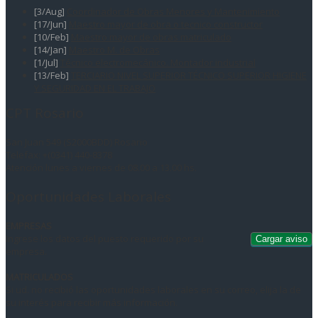
[3/Aug]
Coordinador de Obras Menores y Mantenimiento
[17/Jun]
Maestro mayor de obra o tecnico constructor
[10/Feb]
Maestro mayor de obras matriculado
[14/Jan]
Maestro M. de Obras
[1/Jul]
Técnico electromecánico. Montador industrial
[13/Feb]
TERCIARIO NIVEL SUPERIOR TÉCNICO SUPERIOR HIGIENE
Y SEGURIDAD EN EL TRABAJO
CPT Rosario
San Juan 549 (S2000BDD) Rosario
Telefax: +(0341) 440-8378
Atención lunes a viernes de 08.00 a 13.00 hs.
Oportunidades Laborales
EMPRESAS
Ingrese los datos del puesto requerido por su
empresa.
MATRICULADOS
Si ud. no recibió las oportunidades laborales en su correo, elija la de
su interés para recibir más información.