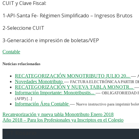
CUIT y Clave Fiscal:
1-API-Santa Fe- Régimen Simplificado – Ingresos Brutos
2-Seleccione CUIT
3-Generación e impresión de boletas/VEP
Contable
Noticias relacionadas
RECATEGORIZACIÓN MONOTRIBUTO JULIO 20...
—
A
Novedades Monotributo
—
FACTURA ELECTRÓNICA A PARTIR DE AB
RECATEGORIZACIÓN Y NUEVA TABLA MONOTR...
Información Importante: Monotribustis...
—
OBLIGATORIEDAD FAC
(AFIP) [...]
Información Área Contable
—
Nuevo instructivo para imprimir boleta
Recategorización y nueva tabla Monotributo Enero 2018
Año 2018 – Para los Profesionales ya Inscriptos en el Colegio
CPT Rosario