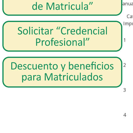
anua
C
Imp
1
2
3
4