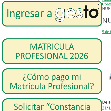
Conta
NUE
NU
5 de 
De a
31/1